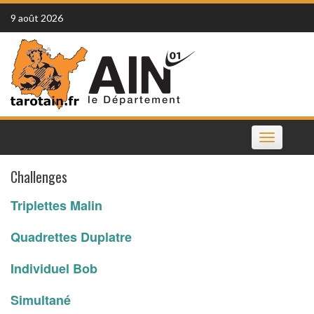
Skip
9 août 2026
to
content
Toggle
navigation
Challenges
Triplettes Malin
Quadrettes Duplatre
Individuel Bob
Simultané