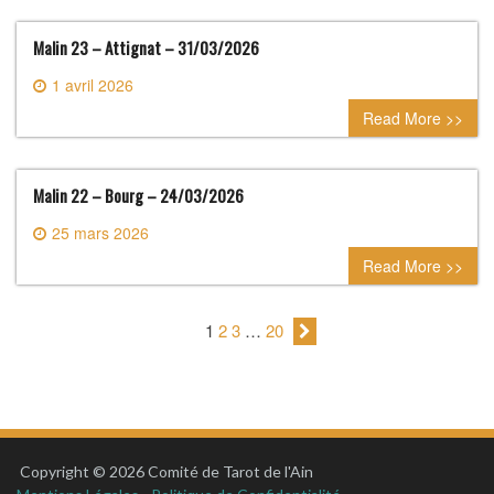
Malin 23 – Attignat – 31/03/2026
1 avril 2026
0 comment
Read More >>
Malin 22 – Bourg – 24/03/2026
25 mars 2026
0 comment
Read More >>
1
2
3
…
20
Copyright © 2026 Comité de Tarot de l'Ain