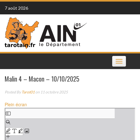
Skip
7 août 2026
to
content
Toggle
navigation
Malin 4 – Macon – 10/10/2025
Posted By
Tarot01
on 11 octobre 2025
Plein écran
Aller
au
contenu
PDF